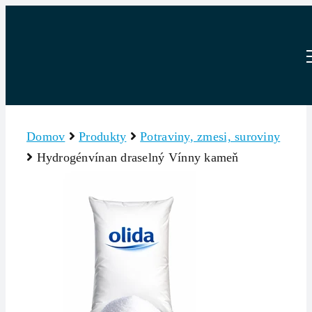
Skip
to
content
Domov
Produkty
Potraviny, zmesi, suroviny
Hydrogénvínan draselný Vínny kameň