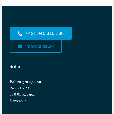
+421 940 310 730
info@olida.sk
Sídlo
Paluza group s.r.o
Revúčka 236
050 01 Revúca
Slovensko