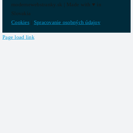
modernewebstranky.sk | Made with
♥
in
Slovakia
Cookies
|
Spracovanie osobných údajov
Page load link