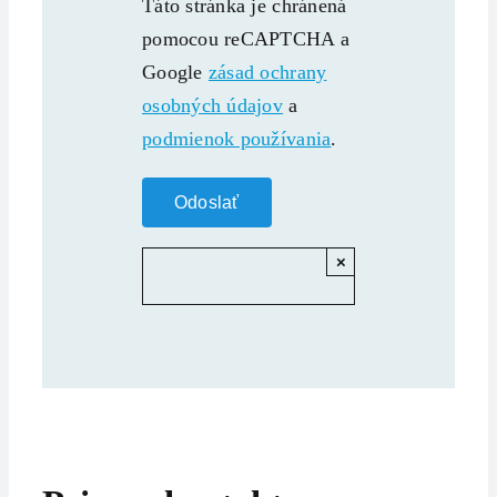
Táto stránka je chránená
pomocou reCAPTCHA a
Google
zásad ochrany
osobných údajov
a
podmienok používania
.
×