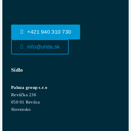
+421 940 310 730
info@olida.sk
Sídlo
Paluza group s.r.o
Revúčka 236
050 01 Revúca
Slovensko