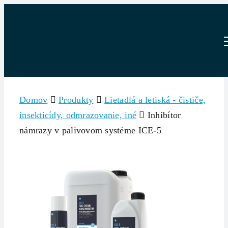
Skip
to
content
Domov
Produkty
Lietadlá a letiská - čističe,
insekticídy, odmrazovanie, iné
Inhibítor
námrazy v palivovom systéme ICE-5