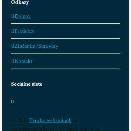
Odkazy
Domov
Produkty
Zlúčeniny/Suroviny
Kontakt
Sociálne siete
© 2025
Tvorba webstránok
od
modernewebstranky.sk | Made with
♥
in