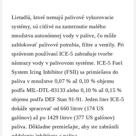
Lietadlá, ktoré nemajú palivové vykurovacie
systémy, sú citlivé na zamrznutie malého
množstva autonómnej vody v palive, čo môže
zablokovať palivové potrubia, filtre a ventily. Pri
správnom používaní ICE-5 zabraňuje tvorbe
námrazy vody v palivovom systéme. ICE-5 Fuel
System Icing Inhibitor (FSII) sa primiešava do
paliva v množstve 0,07 % až 0,10 % objemu
podľa MIL-DTL-83133 alebo 0,10 % až 0,15 %
objemu podľa DEF Stan 91-91. Jeden liter ICE-5
dokáže spracovať od 660 litrov (174 US
galónov) až po 1429 litrov (377 US galónov)
paliva. Dôkladne premiešajte, aby ste zabránili
oddeleniu inhibítora a paliva.