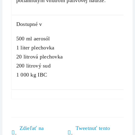
potiahnutým vnútrom palivovej nádrže.
Dostupné v
500 ml aerosól
1 liter plechovka
20 litrová plechovka
200 litrový sud
1 000 kg IBC
Zdieľať na
Tweetnuť tento