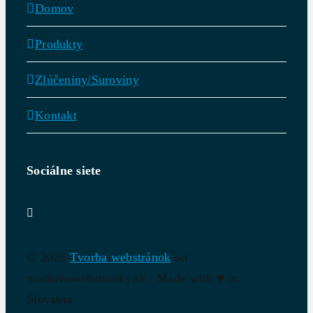
Domov
Produkty
Zlúčeniny/Suroviny
Kontakt
Sociálne siete
© 2025
Tvorba webstránok
od
modernewebstranky.sk | Made with
♥
in
Slovakia