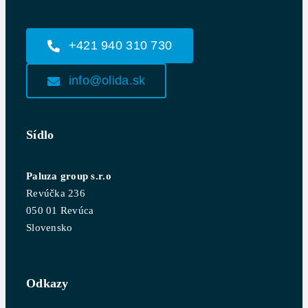
+421 940 310 730
info@olida.sk
Sídlo
Paluza group s.r.o
Revúčka 236
050 01 Revúca
Slovensko
Odkazy