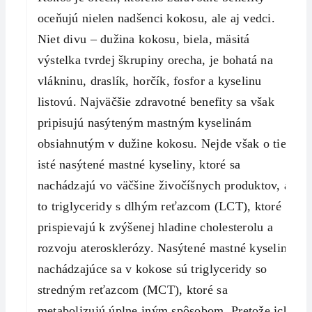
oceňujú nielen nadšenci kokosu, ale aj vedci.
Niet divu – dužina kokosu, biela, mäsitá
výstelka tvrdej škrupiny orecha, je bohatá na
vlákninu, draslík, horčík, fosfor a kyselinu
listovú. Najväčšie zdravotné benefity sa však
pripisujú nasýteným mastným kyselinám
obsiahnutým v dužine kokosu. Nejde však o tie
isté nasýtené mastné kyseliny, ktoré sa
nachádzajú vo väčšine živočíšnych produktov, a
to triglyceridy s dlhým reťazcom (LCT), ktoré
prispievajú k zvýšenej hladine cholesterolu a
rozvoju aterosklerózy. Nasýtené mastné kyseliny
nachádzajúce sa v kokose sú triglyceridy so
stredným reťazcom (MCT), ktoré sa
metabolizujú úplne iným spôsobom. Pretože ich