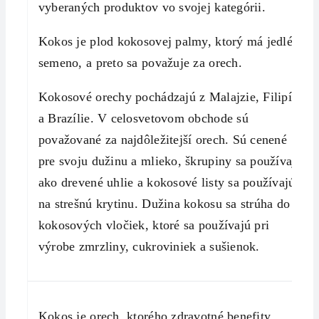
vyberaných produktov vo svojej kategórii.
Kokos je plod kokosovej palmy, ktorý má jedlé
semeno, a preto sa považuje za orech.
Kokosové orechy pochádzajú z Malajzie, Filipín
a Brazílie. V celosvetovom obchode sú
považované za najdôležitejší orech. Sú cenené
pre svoju dužinu a mlieko, škrupiny sa používajú
ako drevené uhlie a kokosové listy sa používajú
na strešnú krytinu. Dužina kokosu sa strúha do
kokosových vločiek, ktoré sa používajú pri
výrobe zmrzliny, cukroviniek a sušienok.
Kokos je orech, ktorého zdravotné benefity