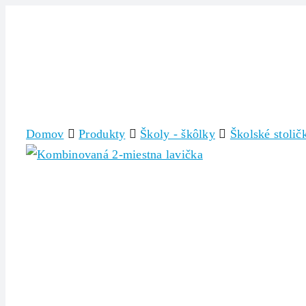
Skip
to
content
Domov
Produkty
Školy - škôlky
Školské stolič