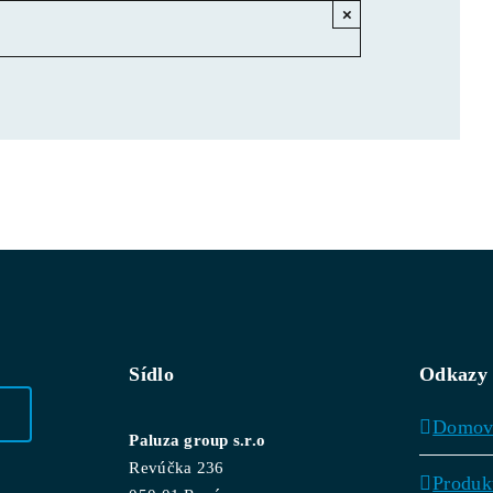
×
Sídlo
Odkazy
Domo
Paluza group s.r.o
Revúčka 236
Produk