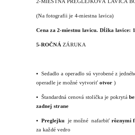
2-MIESTNA PREGLEJKOVÁ LAVICA BOST
(Na fotografii je 4-miestna lavica)
Cena za 2-miestnu lavicu. Dĺžka lavice: 
5-ROČNÁ
ZÁRUKA
•
Sedadlo a operadlo sú vyrobené z jednéh
operadle je možné vytvoriť
otvor
)
•
Štandardná cenová stolička je pokrytá
be
zadnej strane
•
Preglejku
je možné nafarbiť
rôznymi 
za každé vedro