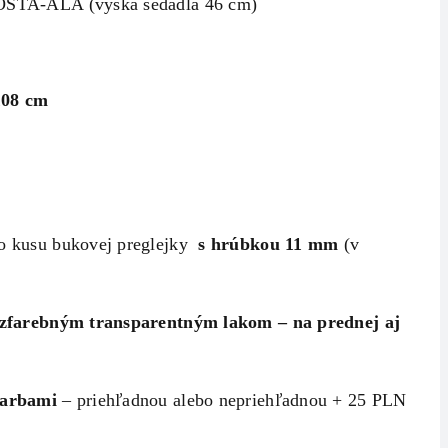
A-ALA (výška sedadla 46 cm)
108 cm
o kusu bukovej preglejky
s hrúbkou 11 mm
(v
zfarebným transparentným lakom – na prednej aj
farbami
– priehľadnou alebo nepriehľadnou + 25 PLN