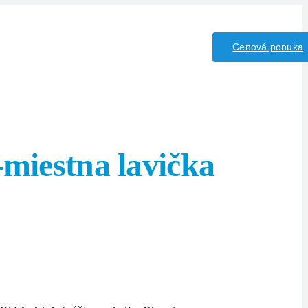
iny/Kyseliny
Kontakt
Cenová ponuka
miestna lavička