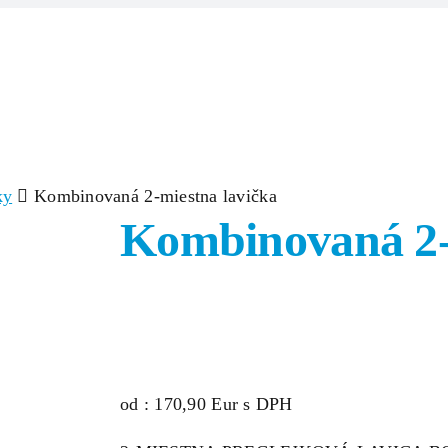
Domov
Produkty
Zlúčeniny/Surov
ky
Kombinovaná 2-miestna lavička
Kombinovaná 2-
od : 170,90 Eur s DPH