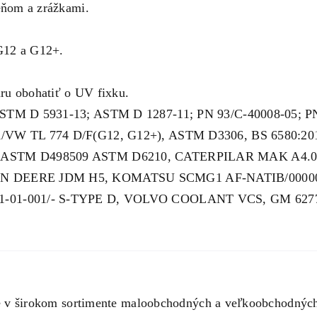
eňom a zrážkami.
G12 a G12+.
ru obohatiť o UV fixku.
STM D 5931-13; ASTM D 1287-11; PN 93/C-40008-05; PN
/VW TL 774 D/F(G12, G12+), ASTM D3306, BS 6580:20
, ASTM D498509 ASTM D6210, CATERPILAR MAK A4.0
HN DEERE JDM H5, KOMATSU SCMG1 AF-NATIB/00000 
41-01-001/- S-TYPE D, VOLVO COOLANT VCS, GM 62
širokom sortimente maloobchodných a veľkoobchodných ba