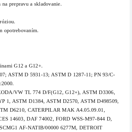
 na prepravu a skladovanie.
róziou.
m opotrebovaním.
linami G12 a G12+.
07; ASTM D 5931-13; ASTM D 1287-11; PN 93/C-
:2000.
SKODA/VW TL 774 D/F(G12, G12+), ASTM D3306,
 TYP 1, ASTM D1384, ASTM D2570, ASTM D498509,
TM D6210, CATERPILAR MAK A4.05.09.01,
S 14603, DAF 74002, FORD WSS-M97-844 D,
CMG1 AF-NATIB/00000 6277M, DETROIT