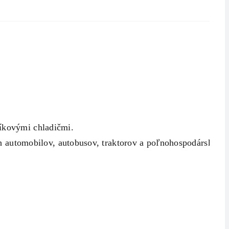
íkovými chladičmi.
h automobilov, autobusov, traktorov a poľnohospodárskej