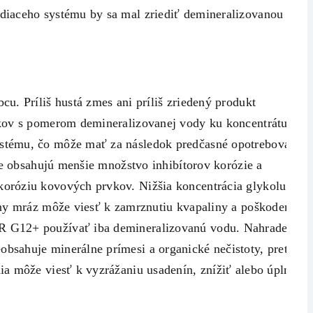
diaceho systému by sa mal zriediť demineralizovanou
u. Príliš hustá zmes ani príliš zriedený produkt
okov s pomerom demineralizovanej vody ku koncentrátu
ystému, čo môže mať za následok predčasné opotrebovanie
še obsahujú menšie množstvo inhibítorov korózie a
oróziu kovových prvkov. Nižšia koncentrácia glykolu v
rny mráz môže viesť k zamrznutiu kvapaliny a poškodeniu
AR G12+ používať iba demineralizovanú vodu. Nahradenie
sahuje minerálne prímesi a organické nečistoty, preto je
a môže viesť k vyzrážaniu usadenín, znížiť alebo úplne