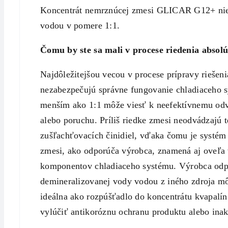
Koncentrát nemrznúcej zmesi GLICAR G12+ nie je
vodou v pomere 1:1.
Čomu by ste sa mali v procese riedenia absol
Najdôležitejšou vecou v procese prípravy riešen
nezabezpečujú správne fungovanie chladiaceho s
menším ako 1:1 môže viesť k neefektívnemu odv
alebo poruchu. Príliš riedke zmesi neodvádzajú 
zušľachťovacích činidiel, vďaka čomu je systém
zmesi, ako odporúča výrobca, znamená aj oveľa 
komponentov chladiaceho systému. Výrobca odpo
demineralizovanej vody vodou z iného zdroja mô
ideálna ako rozpúšťadlo do koncentrátu kvapalí
vylúčiť antikoróznu ochranu produktu alebo inak 