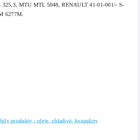
 325,3, MTU MTL 5048, RENAULT 41-01-001/- S-
M 6277M.
ily produkty - oleje, chladivá, kvapaliny