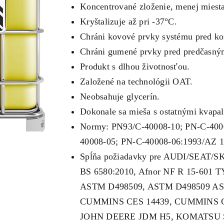
Koncentrované zloženie, menej miesta
Kryštalizuje až pri -37°C.
Chráni kovové prvky systému pred ko
Chráni gumené prvky pred predčasný
Produkt s dlhou životnosťou.
Založené na technológii OAT.
Neobsahuje glycerín.
Dokonale sa mieša s ostatnými kvapa
Normy: PN93/C-40008-10; PN-C-400
40008-05; PN-C-40008-06:1993/AZ 1
Spĺňa požiadavky pre AUDI/SEAT/
BS 6580:2010, Afnor NF R 15-601
ASTM D498509, ASTM D498509 AS
CUMMINS CES 14439, CUMMINS CE
JOHN DEERE JDM H5, KOMATSU S