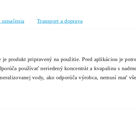
a označenia
Transport a doprava
 produkt pripravený na použitie. Pred aplikáciou je potr
porúča používať neriedený koncentrát a kvapalinu s nad
eralizovanej vody, ako odporúča výrobca, nemusí mať všetk