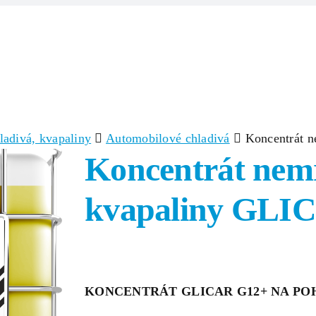
Domov
Produkty
Zlúčeniny/Surov
ladivá, kvapaliny
Automobilové chladivá
Koncentrát n
Koncentrát nemr
kvapaliny GLI
KONCENTRÁT GLICAR G12+ NA PO