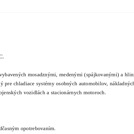
C.
 vybavených mosadznými, medenými (spájkovanými) a hlin
ený pre chladiace systémy osobných automobilov, nákladnýc
 vojenských vozidlách a stacionárnych motoroch.
edčasným opotrebovaním.