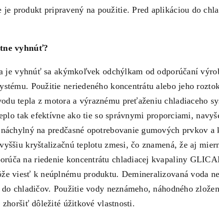
 produkt pripravený na použitie. Pred aplikáciou do chla
útne vyhnúť?
ia je vyhnúť sa akýmkoľvek odchýlkam od odporúčaní výrobc
ystému. Použitie neriedeného koncentrátu alebo jeho rozt
odu tepla z motora a výraznému preťaženiu chladiaceho s
teplo tak efektívne ako tie so správnymi proporciami, navy
 náchylný na predčasné opotrebovanie gumových prvkov a k
vyššiu kryštalizačnú teplotu zmesi, čo znamená, že aj mie
rúča na riedenie koncentrátu chladiacej kvapaliny GLIC
že viesť k neúplnému produktu. Demineralizovaná voda neob
n do chladičov. Použitie vody neznámeho, náhodného zloženi
zhoršiť dôležité úžitkové vlastnosti.