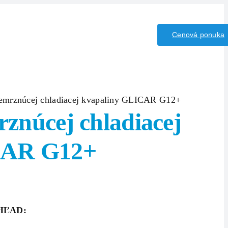
iny/Kyseliny
Kontakt
Cenová ponuka
emrznúcej chladiacej kvapaliny GLICAR G12+
znúcej chladiacej
CAR G12+
HĽAD: