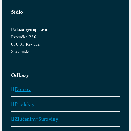
Sídlo
Paluza group s.r.o
Revúčka 236
050 01 Revúca
Slovensko
Odkazy
Domov
Produkty
Zlúčeniny/Suroviny