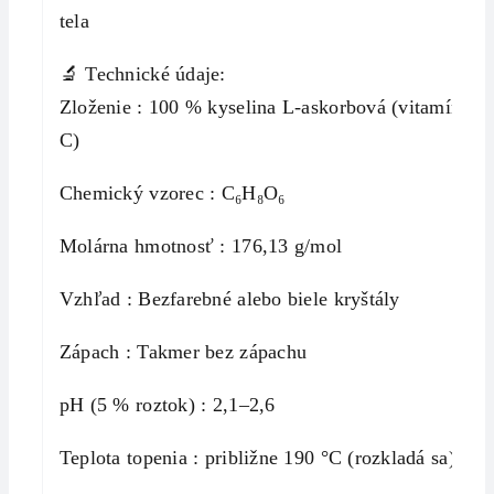
tela
🔬 Technické údaje:
Zloženie : 100 % kyselina L-askorbová (vitamín
C)
Chemický vzorec : C₆H₈O₆
Molárna hmotnosť : 176,13 g/mol
Vzhľad : Bezfarebné alebo biele kryštály
Zápach : Takmer bez zápachu
pH (5 % roztok) : 2,1–2,6
Teplota topenia : približne 190 °C (rozkladá sa)