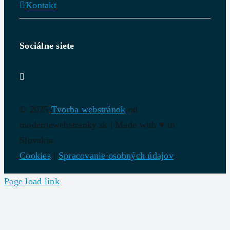
Kontakt
Sociálne siete
© 2025
Tvorba webstránok
od
modernewebstranky.sk | Made with
♥
in
Slovakia
Cookies
|
Spracovanie osobných údajov
Page load link