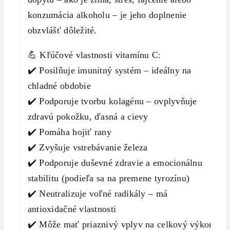
konzumácia alkoholu – je jeho doplnenie
obzvlášť dôležité.
💪 Kľúčové vlastnosti vitamínu C:
✔️ Posilňuje imunitný systém – ideálny na
chladné obdobie
✔️ Podporuje tvorbu kolagénu – ovplyvňuje
zdravú pokožku, ďasná a cievy
✔️ Pomáha hojiť rany
✔️ Zvyšuje vstrebávanie železa
✔️ Podporuje duševné zdravie a emocionálnu
stabilitu (podieľa sa na premene tyrozínu)
✔️ Neutralizuje voľné radikály – má
antioxidačné vlastnosti
✔️ Môže mať priaznivý vplyv na celkový výkon