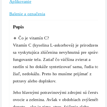
Aplikovanie
Balenie a označenia
Popis
🔹 Čo je vitamín C?
Vitamín C (kyselina L-askorbová) je prirodzene
sa vyskytujúca zlúčenina nevyhnutná pre správne
fungovanie tela. Zatiaľ čo väčšina zvierat a
rastlín si ho dokáže syntetizovať sama, ľudia to,
žiaľ, nedokážu. Preto ho musíme prijímať z
potravy alebo doplnkov.
Jeho hlavnými potravinovými zdrojmi sú čerstvé
ovocie a zelenina. Avšak v obdobiach zvýšeného
dopytu – ako je zima, stres, fajčenie alebo