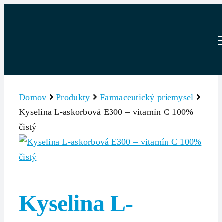
Skip
to
content
Domov
Produkty
Farmaceutický priemysel
Kyselina L-askorbová E300 – vitamín C 100%
čistý
Kyselina L-