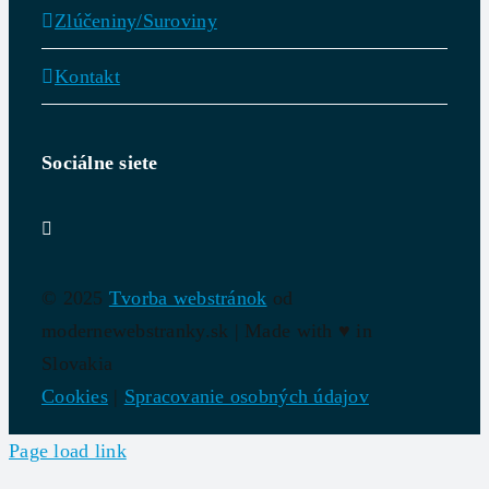
Zlúčeniny/Suroviny
Kontakt
Sociálne siete
© 2025
Tvorba webstránok
od
modernewebstranky.sk | Made with
♥
in
Slovakia
Cookies
|
Spracovanie osobných údajov
Page load link