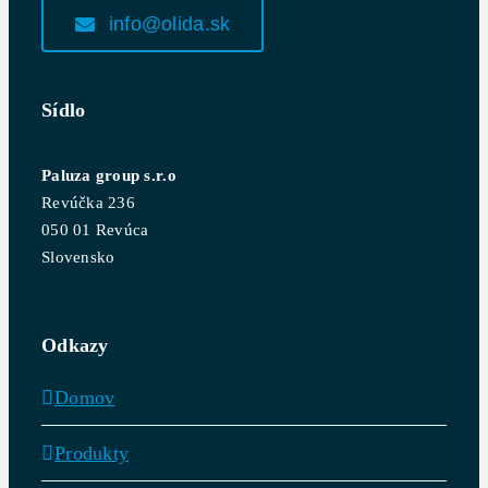
info@olida.sk
Sídlo
Paluza group s.r.o
Revúčka 236
050 01 Revúca
Slovensko
Odkazy
Domov
Produkty