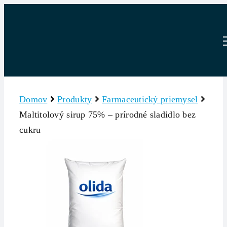
Skip
to
content
Domov
Produkty
Farmaceutický priemysel
Maltitolový sirup 75% – prírodné sladidlo bez
cukru