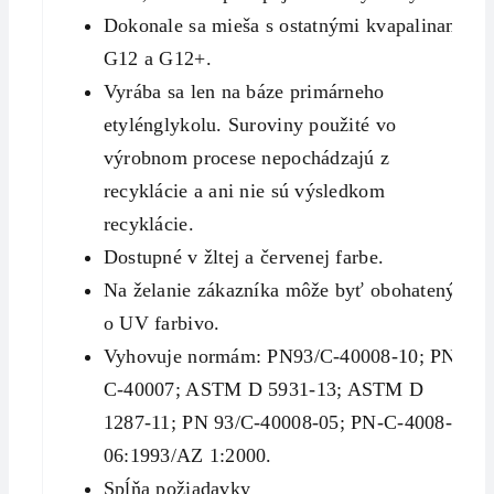
Dokonale sa mieša s ostatnými kvapalinami
G12 a G12+.
Vyrába sa len na báze primárneho
etylénglykolu. Suroviny použité vo
výrobnom procese nepochádzajú z
recyklácie a ani nie sú výsledkom
recyklácie.
Dostupné v žltej a červenej farbe.
Na želanie zákazníka môže byť obohatený
o UV farbivo.
Vyhovuje normám: PN93/C-40008-10; PN-
C-40007; ASTM D 5931-13; ASTM D
1287-11; PN 93/C-40008-05; PN-C-4008-
06:1993/AZ 1:2000.
Spĺňa požiadavky