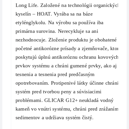
Long Life. Založené na technológii organických
kyselín – HOAT. Vyrába sa na báze
etylénglykolu. Na výrobu sa používa iba
primárna surovina. Nerecykluje sa ani
nezhodnocuje. Zloženie produktu je obohatené o
početné antikorózne prísady a zjemňovače, ktoré
poskytujú úplnú antikoróznu ochranu kovových
prvkov systému a chráni gumené prvky, ako aj
tesnenia a tesnenia pred predčasným
opotrebovaním. Protipenivé látky účinne chránia
systém pred tvorbou peny a súvisiacimi
problémami. GLICAR G12+ neukladá vodný
kameň vo vnútri systému, chráni pred zrážaním
sedimentov a udržiava systém čistý.