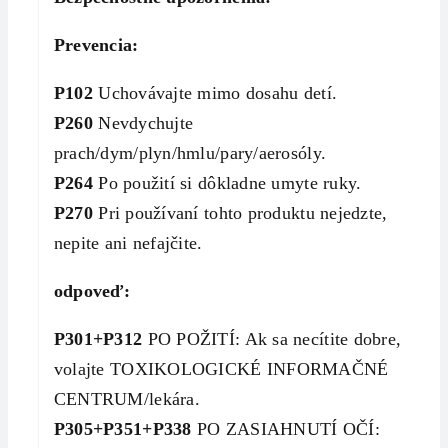
Prevencia:
P102
Uchovávajte mimo dosahu detí.
P260
Nevdychujte
prach/dym/plyn/hmlu/pary/aerosóly.
P264
Po použití si dôkladne umyte ruky.
P270
Pri používaní tohto produktu nejedzte,
nepite ani nefajčite.
odpoveď:
P301+P312
PO POŽITÍ: Ak sa necítite dobre,
volajte TOXIKOLOGICKÉ INFORMAČNÉ
CENTRUM/lekára.
P305+P351+P338
PO ZASIAHNUTÍ OČÍ: