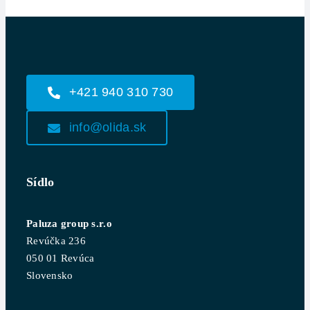
+421 940 310 730
info@olida.sk
Sídlo
Paluza group s.r.o
Revúčka 236
050 01 Revúca
Slovensko