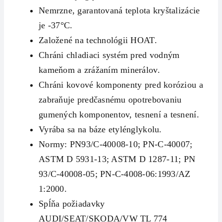
Nemrzne, garantovaná teplota kryštalizácie
je -37°C.
Založené na technológii HOAT.
Chráni chladiaci systém pred vodným
kameňom a zrážaním minerálov.
Chráni kovové komponenty pred koróziou a
zabraňuje predčasnému opotrebovaniu
gumených komponentov, tesnení a tesnení.
Vyrába sa na báze etylénglykolu.
Normy: PN93/C-40008-10; PN-C-40007;
ASTM D 5931-13; ASTM D 1287-11; PN
93/C-40008-05; PN-C-4008-06:1993/AZ
1:2000.
Spĺňa požiadavky
AUDI/SEAT/SKODA/VW TL 774