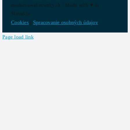
modernewebstranky.sk | Made with
♥
in
Slovakia
Cookies
|
Spracovanie osobných údajov
Page load link