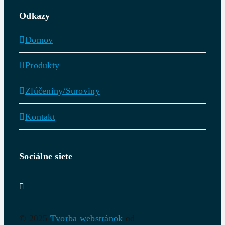
Odkazy
Domov
Produkty
Zlúčeniny/Suroviny
Kontakt
Sociálne siete
© 2025
Tvorba webstránok
od