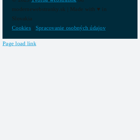
modernewebstranky.sk | Made with
♥
in
Slovakia
Cookies
|
Spracovanie osobných údajov
Page load link