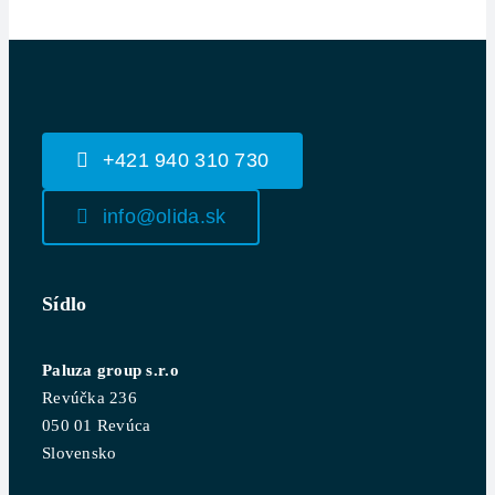
+421 940 310 730
info@olida.sk
Sídlo
Paluza group s.r.o
Revúčka 236
050 01 Revúca
Slovensko