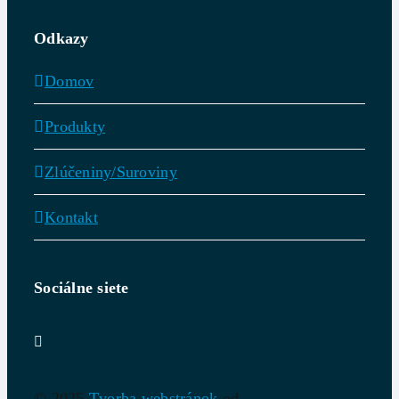
Odkazy
Domov
Produkty
Zlúčeniny/Suroviny
Kontakt
Sociálne siete
© 2025
Tvorba webstránok
od