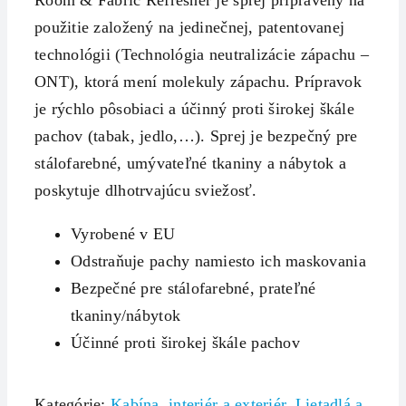
Room & Fabric Refresher je sprej pripravený na
použitie založený na jedinečnej, patentovanej
technológii (Technológia neutralizácie zápachu –
ONT), ktorá mení molekuly zápachu. Prípravok
je rýchlo pôsobiaci a účinný proti širokej škále
pachov (tabak, jedlo,…). Sprej je bezpečný pre
stálofarebné, umývateľné tkaniny a nábytok a
poskytuje dlhotrvajúcu sviežosť.
Vyrobené v EU
Odstraňuje pachy namiesto ich maskovania
Bezpečné pre stálofarebné, prateľné
tkaniny/nábytok
Účinné proti širokej škále pachov
Kategórie:
Kabína, interiér a exteriér
,
Lietadlá a