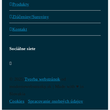
Produkty
Zlúčeniny/Suroviny
Kontakt
Sociálne siete
© 2025
Tvorba webstránok
od
modernewebstranky.sk | Made with
♥
in
Slovakia
Cookies
|
Spracovanie osobných údajov