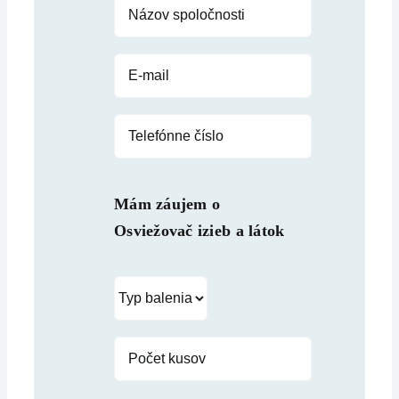
Mám záujem o
Osviežovač izieb a látok