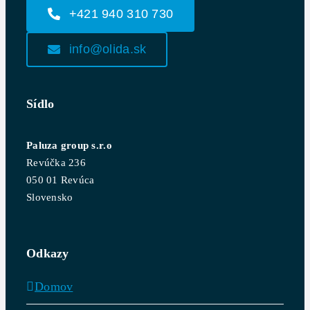
+421 940 310 730
info@olida.sk
Sídlo
Paluza group s.r.o
Revúčka 236
050 01 Revúca
Slovensko
Odkazy
Domov