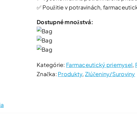
✅ Použitie v potravinách, farmaceut
Dostupné množstvá:
Kategórie:
Farmaceutický priemysel
,
Značka:
Produkty
,
Zlúčeniny/Suroviny
ia