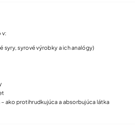
 v:
é syry, syrové výrobky a ich analógy)
y
et
 – ako protihrudkujúca a absorbujúca látka