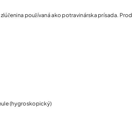
á zlúčenina používaná ako potravinárska prísada. Pr
nule (hygroskopický)