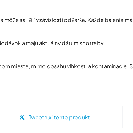
y a môže sa líšiť v závislosti od šarže. Každé balenie
dodávok a majú aktuálny dátum spotreby.
nom mieste, mimo dosahu vlhkosti a kontaminácie. S
Tweetnuť tento produkt