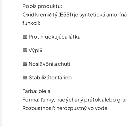
Popis produktu:
Oxid kremičitý (E551) je syntetická amorfn
funkcií:
🟩 Protihrudkujúca látka
🟩 Výplň
🟩 Nosič vôní a chutí
🟩 Stabilizátor farieb
Farba: biela
Forma: ľahký, nadýchaný prášok alebo gra
Rozpustnosť: nerozpustný vo vode