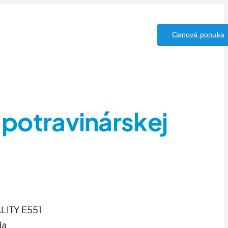
y/Kyseliny
Kontakt
Cenová ponuka
 potravinárskej
LITY E551
da