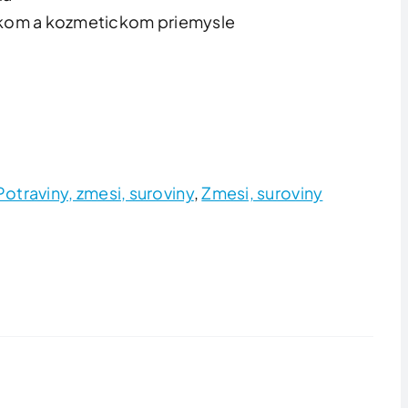
ickom a kozmetickom priemysle
Potraviny, zmesi, suroviny
,
Zmesi, suroviny