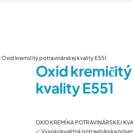
Domov
Produkty
Zlúčeniny/Surovin
Oxid kremičitý potravinárskej kvality E551
Oxid kremičitý
kvality E551
OXID KREMÍKA POTRAVINÁRSKEJ KVA
✅ Vysokokvalitná potravinárska prísa