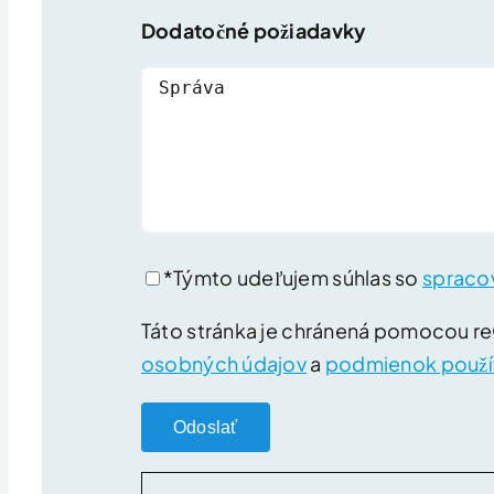
Dodatočné požiadavky
*Týmto udeľujem súhlas so
spraco
Táto stránka je chránená pomocou 
osobných údajov
a
podmienok použí