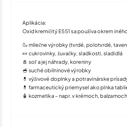
Aplikácia:
Oxid kremičitý E551 sa používa okrem iného
🍶 mliečne výrobky (tvrdé, polotvrdé, taven
🍬 cukrovinky, žuvačky, sladkosti, sladidlá
🧂 soľ a jej náhrady, koreniny
🥣 suché obilninové výrobky
💊 výživové doplnky a potravinárske prísad
💊 farmaceutický priemysel ako plnka tabli
🧴 kozmetika – napr. v krémoch, balzamoch