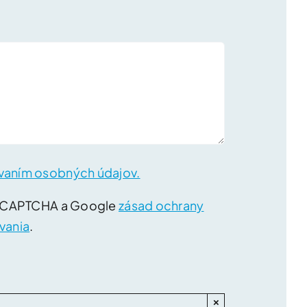
vaním osobných údajov.
reCAPTCHA a Google
zásad ochrany
vania
.
×