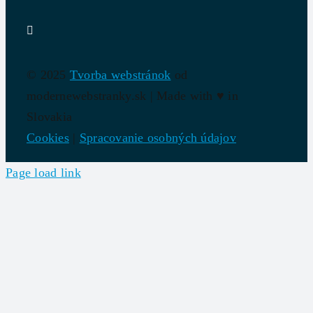
© 2025
Tvorba webstránok
od
modernewebstranky.sk | Made with
♥
in
Slovakia
Cookies
|
Spracovanie osobných údajov
Page load link