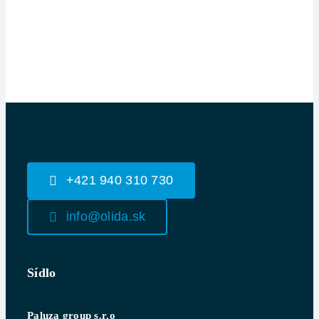
+421 940 310 730
info@olida.sk
Sídlo
Paluza group s.r.o