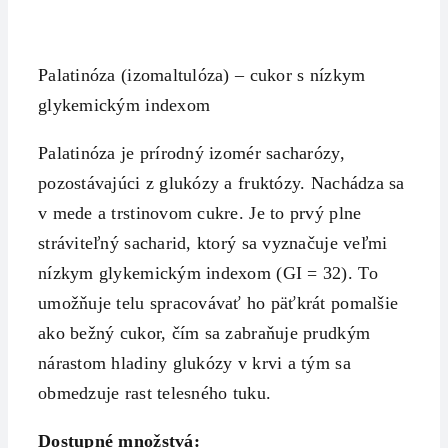
Palatinóza (izomaltulóza) – cukor s nízkym
glykemickým indexom
Palatinóza je prírodný izomér sacharózy,
pozostávajúci z glukózy a fruktózy. Nachádza sa
v mede a trstinovom cukre. Je to prvý plne
stráviteľný sacharid, ktorý sa vyznačuje veľmi
nízkym glykemickým indexom (GI = 32). To
umožňuje telu spracovávať ho päťkrát pomalšie
ako bežný cukor, čím sa zabraňuje prudkým
nárastom hladiny glukózy v krvi a tým sa
obmedzuje rast telesného tuku.
Dostupné množstvá: