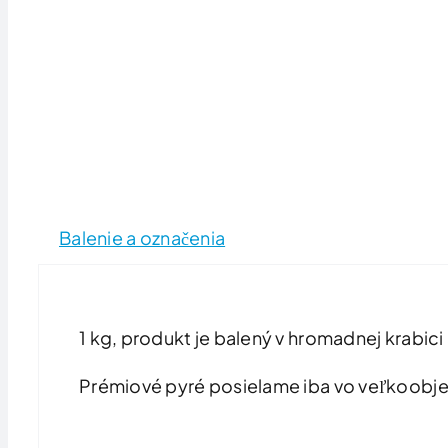
Balenie a označenia
1 kg, produkt je balený v hromadnej krabici
Prémiové pyré posielame iba vo veľkoobj