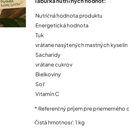
Tabuľka nutričných hodnôt:
Nutričná hodnota produktu
Energetická hodnota
Tuk
vrátane nasýtených mastných kyselín
Sacharidy
vrátane cukrov
Bielkoviny
Soľ
Vitamín C
* Referenčný príjem pre priemerného 
Čistá hmotnosť: 1 kg