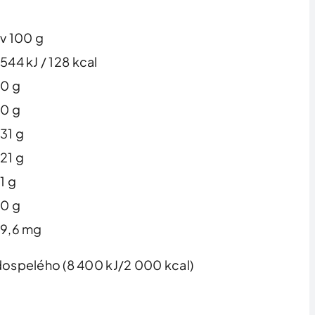
v 100 g
544 kJ / 128 kcal
0 g
0 g
31 g
21 g
1 g
0 g
9,6 mg
dospelého (8 400 kJ/2 000 kcal)