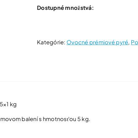
Dostupné množstvá:
Kategórie:
Ovocné prémiové pyré
,
Po
 5×1 kg
emovom balení s hmotnosťou 5 kg.