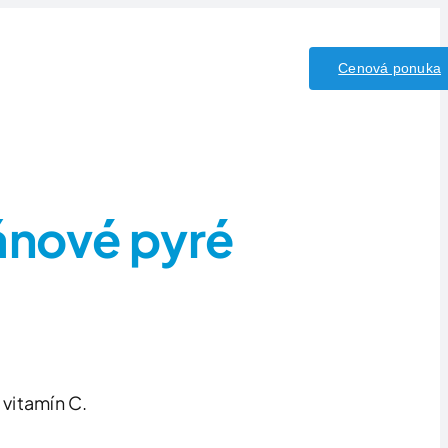
y/Kyseliny
Kontakt
Cenová ponuka
ánové pyré
vitamín C.