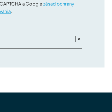
reCAPTCHA a Google
zásad ochrany
vania
.
×