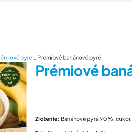
Domov
Produkty
Zlúčeniny/Surovin
émiové pyré
Prémiové banánové pyré
Prémiové ban
Zloženie:
Banánové pyré 90 %, cukor, 