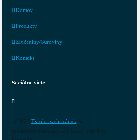
Domov
Produkty
Zlúčeniny/Suroviny
Kontakt
Sociálne siete
© 2025
Tvorba webstránok
od
modernewebstranky.sk | Made with
♥
in