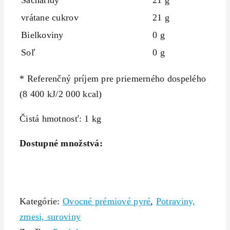
Sacharidy
21 g
vrátane cukrov
21 g
Bielkoviny
0 g
Soľ
0 g
* Referenčný príjem pre priemerného dospelého
(8 400 kJ/2 000 kcal)
Čistá hmotnosť: 1 kg
Dostupné množstvá:
Kategórie:
Ovocné prémiové pyré
,
Potraviny,
zmesi, suroviny