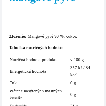
Zloženie:
Mangové pyré 90 %, cukor.
Tabuľka nutričných hodnôt:
Nutričná hodnota produktu
v 100 g
357 kJ / 84
Energetická hodnota
kcal
Tuk
0 g
vrátane nasýtených mastných
0 g
kyselín