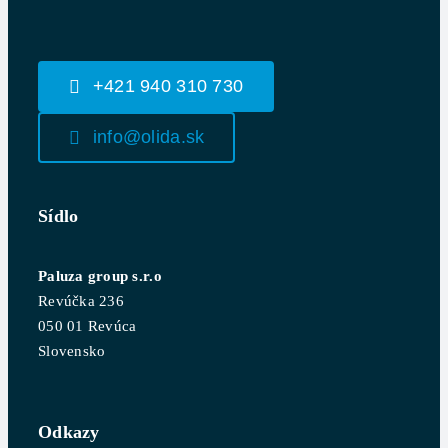
+421 940 310 730
info@olida.sk
Sídlo
Paluza group s.r.o
Revúčka 236
050 01 Revúca
Slovensko
Odkazy