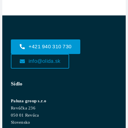
+421 940 310 730
info@olida.sk
Sídlo
Paluza group s.r.o
Revúčka 236
050 01 Revúca
Slovensko