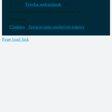
© 2025
Tvorba webstránok
od
modernewebstranky.sk | Made with
♥
in
Slovakia
Cookies
|
Spracovanie osobných údajov
Page load link