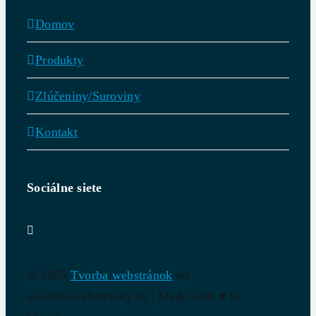
Domov
Produkty
Zlúčeniny/Suroviny
Kontakt
Sociálne siete
© 2025
Tvorba webstránok
od
modernewebstranky.sk | Made with
♥
in