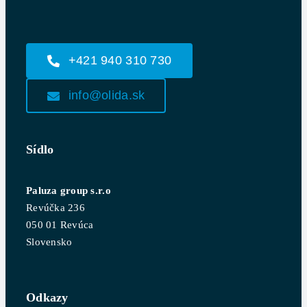
+421 940 310 730
info@olida.sk
Sídlo
Paluza group s.r.o
Revúčka 236
050 01 Revúca
Slovensko
Odkazy