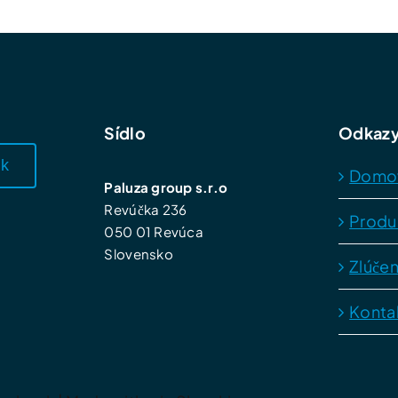
Sídlo
Odkaz
sk
Domo
Paluza group s.r.o
Revúčka 236
Produ
050 01 Revúca
Slovensko
Zlúčen
Konta