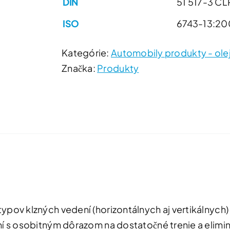
DIN
51 517-3 C
ISO
6743-13:2
Kategórie:
Automobily produkty - olej
Značka:
Produkty
ypov klzných vedení (horizontálnych aj vertikálnych
í s osobitným dôrazom na dostatočné trenie a elimin