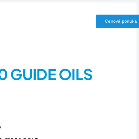
y/Kyseliny
Kontakt
Cenová ponuka
20 GUIDE OILS
0