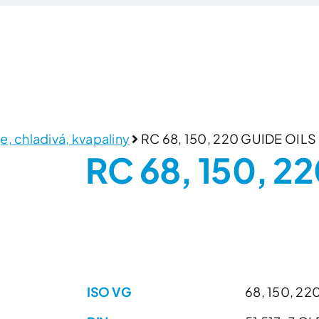
Domov
Produkty
Zlúčeniny/Surovin
e, chladivá, kvapaliny
RC 68, 150, 220 GUIDE OILS
RC 68, 150, 2
ISO VG
68, 150, 22