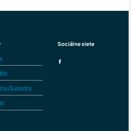
y
Sociálne siete
v
kty
iny/Suroviny
kt