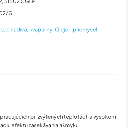
LP, 51502 CGLP
002/G
e, chladivá, kvapaliny
,
Oleje - priemysel
) pracujúcich pri zvýšených teplotách a vysokom
áciu efektu zasekávania a šmyku.