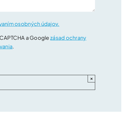
vaním osobných údajov.
reCAPTCHA a Google
zásad ochrany
vania
.
×