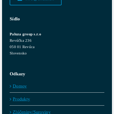
Sídlo
Paluza group s.r.o
Revúčka 236
050 01 Revúca
Slovensko
Odkazy
Domov
Produkty
Zlúčeniny/Suroviny