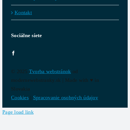
Kontakt
Sociálne siete
© 2025
Tvorba webstránok
od
modernewebstranky.sk | Made with
♥
in
Slovakia
Cookies
|
Spracovanie osobných údajov
Page load link