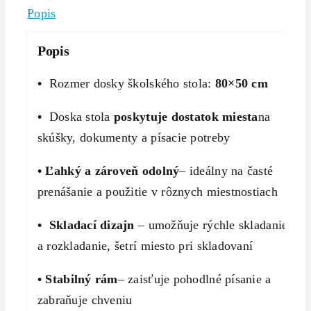
Popis
Popis
•
Rozmer dosky školského stola:
80×50
cm
•
Doska stola
poskytuje dostatok miesta
na
skúšky, dokumenty a písacie potreby
•
Ľahký a zároveň odolný
– ideálny na časté
prenášanie a použitie v rôznych miestnostiach
•
Skladací dizajn
– umožňuje rýchle skladanie
a rozkladanie, šetrí miesto pri skladovaní
•
Stabilný rám
– zaisťuje pohodlné písanie a
zabraňuje chveniu