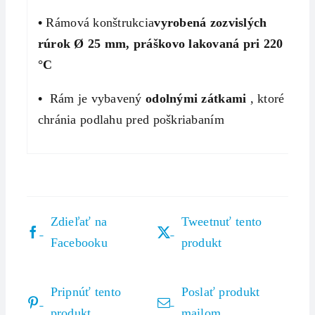
•
Rámová konštrukcia
vyrobená zo
zvislých
rúrok Ø
25 mm
, práškovo lakovaná pri 220
°C
•
Rám je vybavený
odolnými zátkami
, ktoré
chránia podlahu pred poškriabaním
Zdieľať na
Tweetnuť tento
Facebooku
produkt
Pripnúť tento
Poslať produkt
produkt
mailom