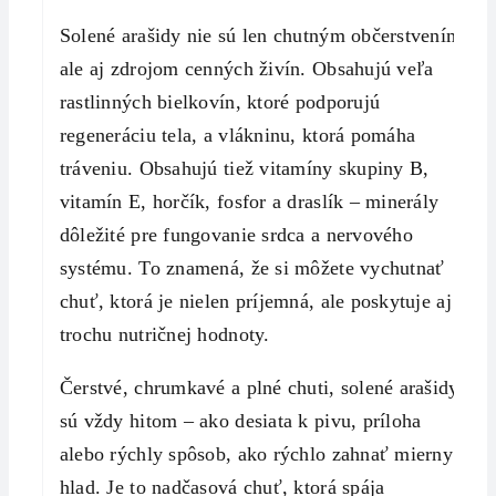
Solené arašidy nie sú len chutným občerstvením,
ale aj zdrojom cenných živín. Obsahujú veľa
rastlinných bielkovín, ktoré podporujú
regeneráciu tela, a vlákninu, ktorá pomáha
tráveniu. Obsahujú tiež vitamíny skupiny B,
vitamín E, horčík, fosfor a draslík – minerály
dôležité pre fungovanie srdca a nervového
systému. To znamená, že si môžete vychutnať
chuť, ktorá je nielen príjemná, ale poskytuje aj
trochu nutričnej hodnoty.
Čerstvé, chrumkavé a plné chuti, solené arašidy
sú vždy hitom – ako desiata k pivu, príloha
alebo rýchly spôsob, ako rýchlo zahnať mierny
hlad. Je to nadčasová chuť, ktorá spája