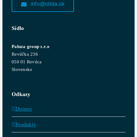
info@olida.sk
Sídlo
Paluza group s.r.o
Revúčka 236
050 01 Revúca
Slovensko
Odkazy
Domov
Produkty