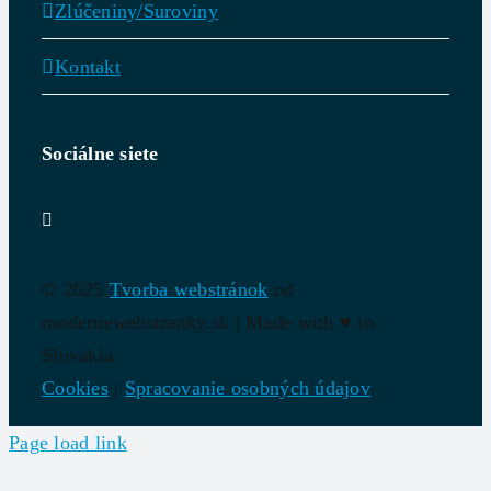
Zlúčeniny/Suroviny
Kontakt
Sociálne siete
© 2025
Tvorba webstránok
od
modernewebstranky.sk | Made with
♥
in
Slovakia
Cookies
|
Spracovanie osobných údajov
Page load link