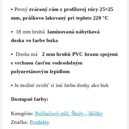
•
Pevný
zváraný
rám z profilovej rúry 25×25
mm, práškovo lakovaný pri teplote 220 °C
•
18 mm hrubá
laminovaná nábytková
doska
vo
farbe buka
•
Doska má
2 mm hrubú
PVC hranu spojenú
s vrchnou časťou vodeodolným
polyuretánovým lepidlom
•
Je možné zvoliť si inú farbu dosky ako buk
Dostupné farby:
Kategórie:
Počítačový stôl
,
Školy - škôlky
Značka:
Produkty