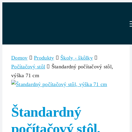
Skip
to
content
Domov
Produkty
Školy - škôlky
Počítačový stôl
Štandardný počítačový stôl,
výška 71 cm
Štandardný
počítačový stôl,