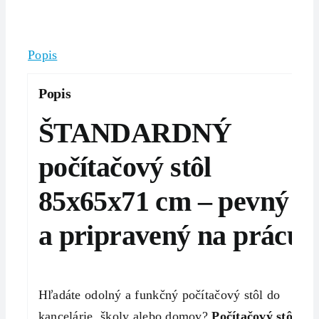
Popis
Popis
ŠTANDARDNÝ
počítačový stôl
85x65x71 cm – pevný
a pripravený na prácu
Hľadáte odolný a funkčný počítačový stôl do
kancelárie, školy alebo domov?
Počítačový stôl