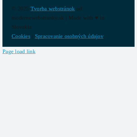
© 2025
Tvorba webstránok
od
modernewebstranky.sk | Made with
♥
in
Slovakia
Cookies
|
Spracovanie osobných údajov
Page load link