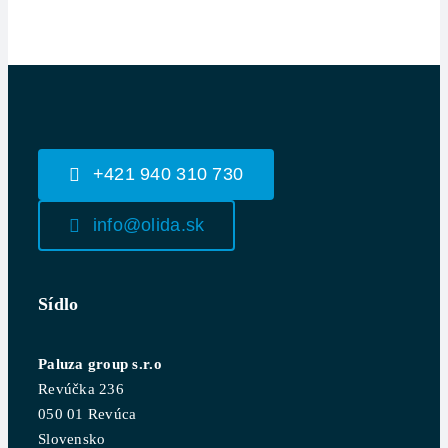
+421 940 310 730
info@olida.sk
Sídlo
Paluza group s.r.o
Revúčka 236
050 01 Revúca
Slovensko