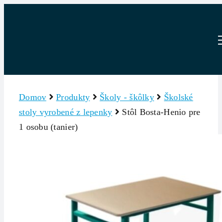
Skip
to
content
Domov
Produkty
Školy - škôlky
Školské
stoly vyrobené z lepenky
Stôl Bosta-Henio pre
1 osobu (tanier)