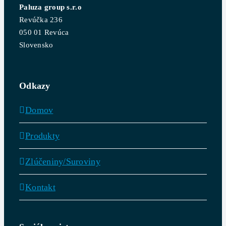
Paluza group s.r.o
Revúčka 236
050 01 Revúca
Slovensko
Odkazy
Domov
Produkty
Zlúčeniny/Suroviny
Kontakt