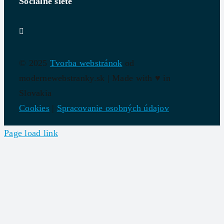
Sociálne siete
© 2025
Tvorba webstránok
od
modernewebstranky.sk | Made with
♥
in
Slovakia
Cookies
|
Spracovanie osobných údajov
Page load link