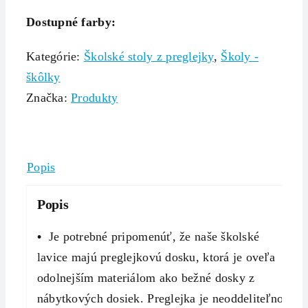
Dostupné farby:
Kategórie:
Školské stoly z preglejky
,
Školy -
škôlky
Značka:
Produkty
Popis
Popis
•
Je potrebné pripomenúť, že naše školské
lavice majú preglejkovú dosku, ktorá je oveľa
odolnejším materiálom ako bežné dosky z
nábytkových dosiek. Preglejka je neoddeliteľnou