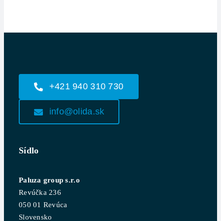
+421 940 310 730
info@olida.sk
Sídlo
Paluza group s.r.o
Revúčka 236
050 01 Revúca
Slovensko