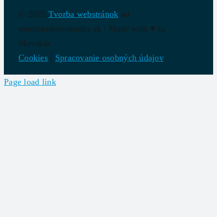
© 2025
Tvorba webstránok
od
modernewebstranky.sk | Made with
♥
in
Slovakia
Cookies
|
Spracovanie osobných údajov
Page load link