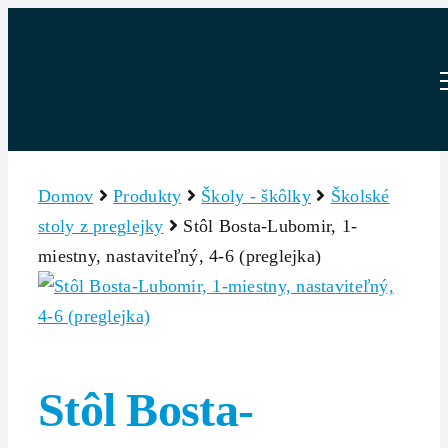
Skip
to
content
Domov
Produkty
Školy - škôlky
Školské
stoly z preglejky
Stôl Bosta-Lubomir, 1-
miestny, nastaviteľný, 4-6 (preglejka)
Stôl Bosta-