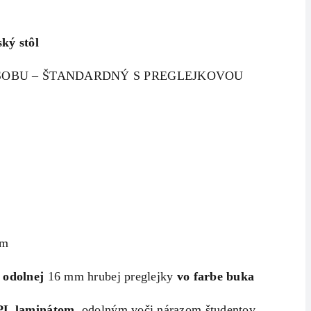
ký stôl
OSOBU – ŠTANDARDNÝ S PREGLEJKOVOU
cm
 odolnej
16 mm hrubej preglejky
vo farbe buka
L laminátom,
odolným voči nárazom študentov