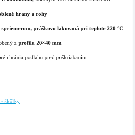
oblené hrany a rohy
 s
priemerom
,
práškovo lakovaná pri teplote 220 °C
robený z
profilu 20×40 mm
oré chránia podlahu pred poškriabaním
 - škôlky