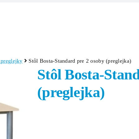
Domov
Produkty
Zlúčeniny/Surov
 preglejky
Stôl Bosta-Standard pre 2 osoby (preglejka)
Stôl Bosta-Stan
(preglejka)