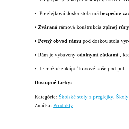
•
Preglejková doska stola má
bezpečne za
•
Zváraná
rámová konštrukcia
z
plnej rúry
•
Pevný obvod rámu
pod doskou stola vy
•
Rám je vybavený
odolnými zátkami
, kt
•
Je možné zakúpiť kovové koše pod pult
Dostupné farby:
Kategórie:
Školské stoly z preglejky
,
Školy
Značka:
Produkty