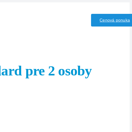
iny/Kyseliny
Kontakt
Cenová ponuka
dard pre 2 osoby