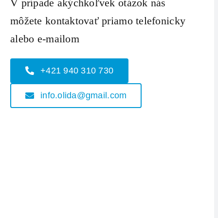
V prípade akýchkoľvek otázok nás
môžete kontaktovať priamo telefonicky
alebo e-mailom
+421 940 310 730
info.olida@gmail.com