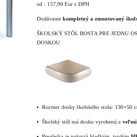
od : 157,90 Eur s DPH
Dodávame
kompletný a zmontovaný škols
ŠKOLSKÝ STÔL BOSTA PRE JEDNU 
DOSKOU
•
Rozmer dosky školského stola: 130×50 
•
Školský stôl má dosku vyrobenú z
veľmi
•
Preglejka je pokrytá hladkým, tvrdým
HP