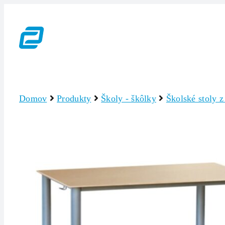
Skip
to
content
Domov
Produkty
Školy - škôlky
Školské stoly z