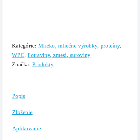
Kategórie:
Mlieko, mliečne výrobky, proteíny,
WPC
,
Potraviny, zmesi, suroviny
Značka:
Produkty
Popis
Zloženie
Aplikovanie