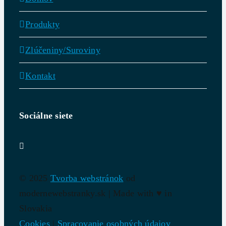
Produkty
Zlúčeniny/Suroviny
Kontakt
Sociálne siete
© 2025
Tvorba webstránok
od
modernewebstranky.sk | Made with
♥
in
Slovakia
Cookies
|
Spracovanie osobných údajov