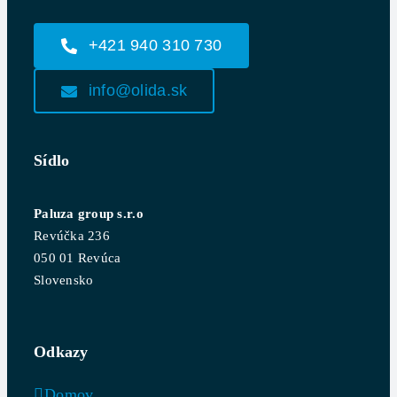
+421 940 310 730
info@olida.sk
Sídlo
Paluza group s.r.o
Revúčka 236
050 01 Revúca
Slovensko
Odkazy
Domov