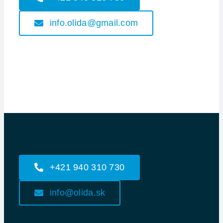
info.olida@gmail.com
+421 940 310 730
info@olida.sk