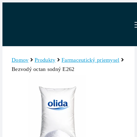
Skip
to
content
Domov
Produkty
Farmaceutický priemysel
Bezvodý octan sodný E262