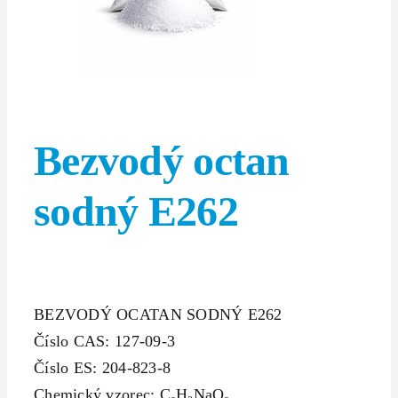
Bezvodý octan
sodný E262
BEZVODÝ OCATAN SODNÝ E262
Číslo CAS: 127-09-3
Číslo ES: 204-823-8
Chemický vzorec: C₂H₃NaO₂