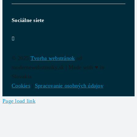
Sociálne siete
© 2025
Tvorba webstránok
od
modernewebstranky.sk | Made with
♥
in
Slovakia
Cookies
|
Spracovanie osobných údajov
Page load link