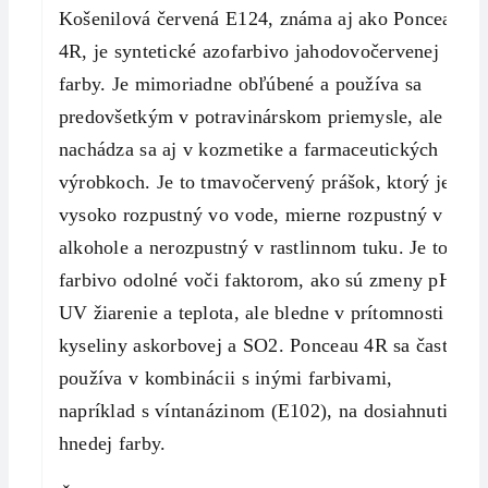
Košenilová červená E124, známa aj ako Ponceau
4R, je syntetické azofarbivo jahodovočervenej
farby. Je mimoriadne obľúbené a používa sa
predovšetkým v potravinárskom priemysle, ale
nachádza sa aj v kozmetike a farmaceutických
výrobkoch. Je to tmavočervený prášok, ktorý je
vysoko rozpustný vo vode, mierne rozpustný v
alkohole a nerozpustný v rastlinnom tuku. Je to
farbivo odolné voči faktorom, ako sú zmeny pH,
UV žiarenie a teplota, ale bledne v prítomnosti
kyseliny askorbovej a SO2. Ponceau 4R sa často
používa v kombinácii s inými farbivami,
napríklad s víntanázinom (E102), na dosiahnutie
hnedej farby.