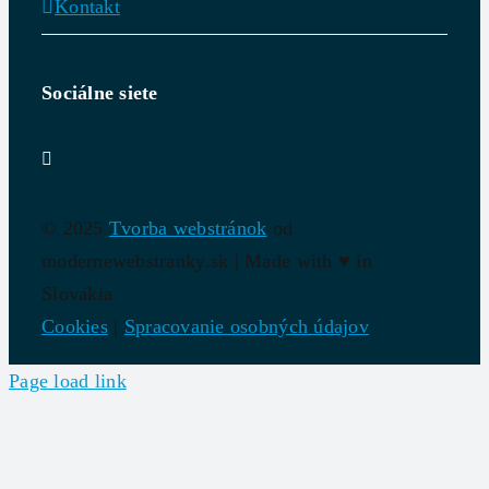
Kontakt
Sociálne siete
© 2025
Tvorba webstránok
od
modernewebstranky.sk | Made with
♥
in
Slovakia
Cookies
|
Spracovanie osobných údajov
Page load link