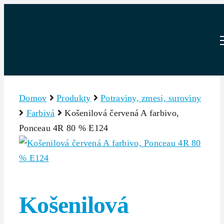
Skip
to
content
Domov
Produkty
Potraviny, zmesi, suroviny
Farbivá
Košenilová červená A farbivo,
Ponceau 4R 80 % E124
Košenilová