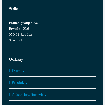
Sídlo
Paluza group s.r.o
Revúčka 236
050 01 Revúca
Slovensko
Odkazy
Domov
Produkty
Zlúčeniny/Suroviny