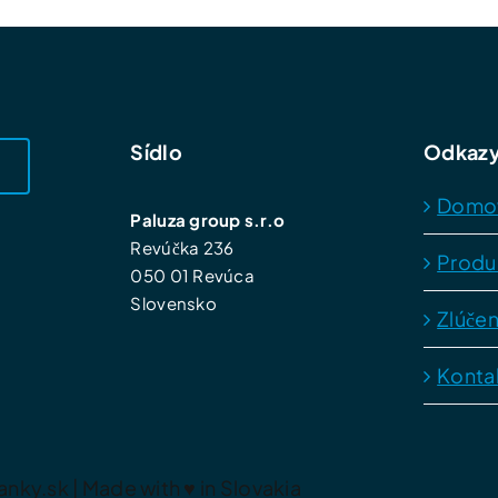
Sídlo
Odkaz
Domo
Paluza group s.r.o
Revúčka 236
Produ
050 01 Revúca
Slovensko
Zlúčen
Konta
nky.sk | Made with
♥
in Slovakia