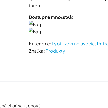
farbu.
Dostupné množstvá:
Kategórie:
Lyofilizované ovocie
,
Potra
Značka:
Produkty
ocná chuť sa zachová.