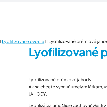
Domov
Produkty
Zlúčeniny/Surovin
Lyofilizované ovocie
Lyofilizované prémiové jaho
Lyofilizované
Lyofilizované prémiové jahody.
Ak sa chcete vyhnúť umelým látkam, vy
JAHODY.
Lyofilizácia umožňuje zachovať všetky 