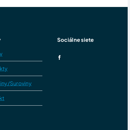
y
Sociálne siete
v
kty
iny/Suroviny
kt