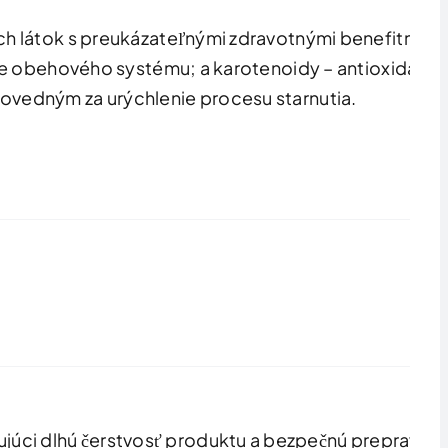
ch látok s preukázateľnými zdravotnými benefitmi.
nie obehového systému; a karotenoidy – antioxidanty
povedným za urýchlenie procesu starnutia.
úci dlhú čerstvosť produktu a bezpečnú prepravu.