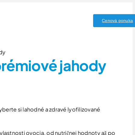
y/Kyseliny
Kontakt
Cenová ponuka
dy
 prémiové jahody
berte si lahodné a zdravé lyofilizované
vlastnosti ovocia, od nutričnej hodnoty až po