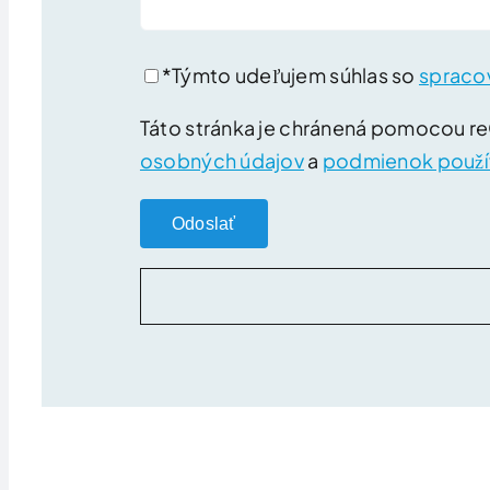
*Týmto udeľujem súhlas so
spraco
Táto stránka je chránená pomocou 
osobných údajov
a
podmienok použí