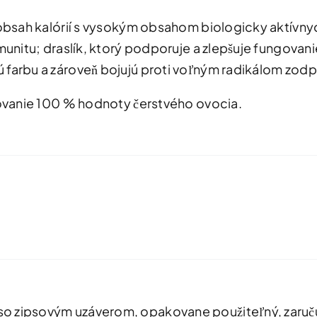
 obsah kalórií s vysokým obsahom biologicky aktívny
imunitu; draslík, ktorý podporuje a zlepšuje fungova
 farbu a zároveň bojujú proti voľným radikálom zod
hovanie 100 % hodnoty čerstvého ovocia.
o zipsovým uzáverom, opakovane použiteľný, zaručuj