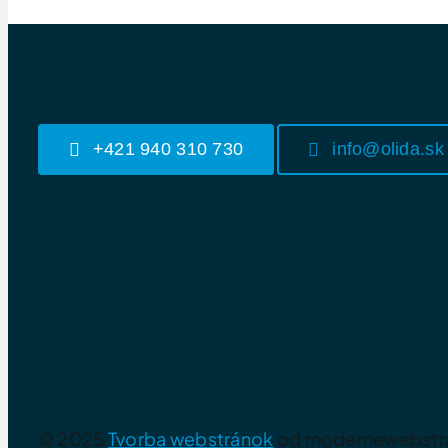
+421 940 310 730
info@olida.sk
© 2025
Tvorba webstránok
od modernewebstra