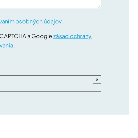
vaním osobných údajov.
reCAPTCHA a Google
zásad ochrany
vania
.
×