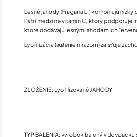
Lesné jahody (Fragaria L.) kombinujú nízky
Patrí medzi ne vitamín C, ktorý podporuje 
ktoré dodávajú lesným jahodám ich červenú
Lyofilizácia (sušenie mrazom) zaisťuje zac
ZLOŽENIE: Lyofilizované JAHODY
TYP BALENIA: výrobok balený v doypacku s