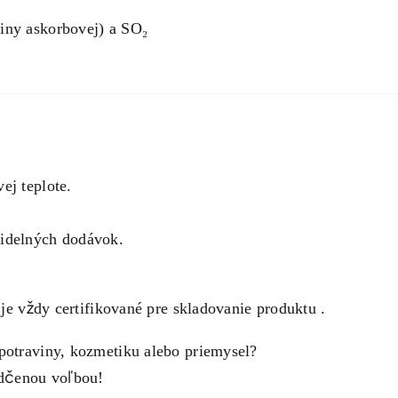
iny askorbovej) a SO₂
ej teplote.
videlných dodávok.
 je vždy certifikované pre skladovanie produktu .
 potraviny, kozmetiku alebo priemysel?
dčenou voľbou!