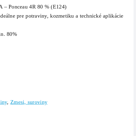
 A – Ponceau 4R 80 % (E124)
ideálne pre potraviny, kozmetiku a technické aplikácie
min. 80%
viny
,
Zmesi, suroviny