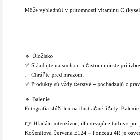
Môže vyblednúť v prítomnosti vitamínu C (kysel
🔹 Úložisko
✅ Skladujte na suchom a čistom mieste pri izbov
✅ Chráňte pred mrazom.
✅ Produkty sú vždy čerstvé – pochádzajú z pra
🔹 Balenie
Fotografia slúži len na ilustračné účely. Balenie
👉 Hľadáte intenzívne, dlhotrvajúce farbivo pre
Košenilová červená E124 – Ponceau 4R je osve