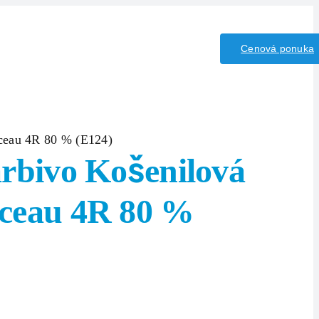
iny/Kyseliny
Kontakt
Cenová ponuka
nceau 4R 80 % (E124)
arbivo Košenilová
nceau 4R 80 %