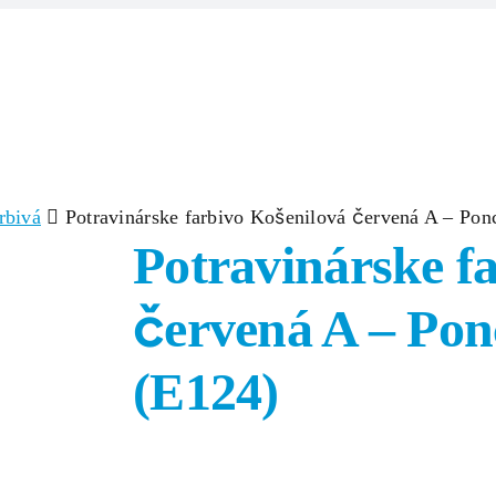
Domov
Produkty
Zlúčeniny/Surov
rbivá
Potravinárske farbivo Košenilová červená A – Po
Potravinárske f
červená A – Po
(E124)