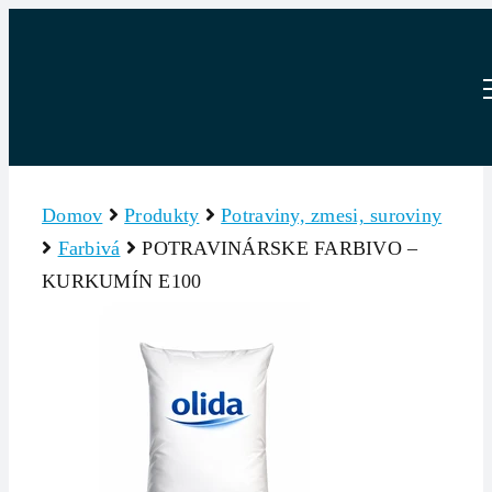
Skip
to
content
Domov
Produkty
Potraviny, zmesi, suroviny
Farbivá
POTRAVINÁRSKE FARBIVO –
KURKUMÍN E100