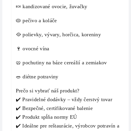
🍬 kandizované ovocie, žuvačky
🥧 pečivo a koláče
🥘 polievky, vývary, horčica, koreniny
🍷 ovocné vína
🥨 pochutiny na báze cereálií a zemiakov
🥗 diétne potraviny
Prečo si vybrať náš produkt?
✔️ Pravidelné dodávky – vždy čerstvý tovar
✔️ Bezpečné, certifikované balenie
✔️ Produkt spĺňa normy EÚ
✔️ Ideálne pre reštaurácie, výrobcov potravín a