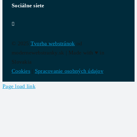
Sociálne siete
© 2025
Tvorba webstránok
od
modernewebstranky.sk | Made with
♥
in
Slovakia
Cookies
|
Spracovanie osobných údajov
Page load link