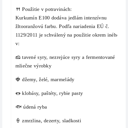
🍴 Použitie v potravinách:
Kurkumín E100 dodáva jedlám intenzívnu
žltooranžovú farbu. Podľa nariadenia EÚ č.
1129/2011 je schválený na použitie okrem iného
v:
🧀 tavené syry, nezrejúce syry a fermentované
mliečne výrobky
🍓 džemy, želé, marmelády
🌭 klobásy, paštéty, rybie pasty
🐟 údená ryba
🍦 zmrzlina, dezerty, sladkosti