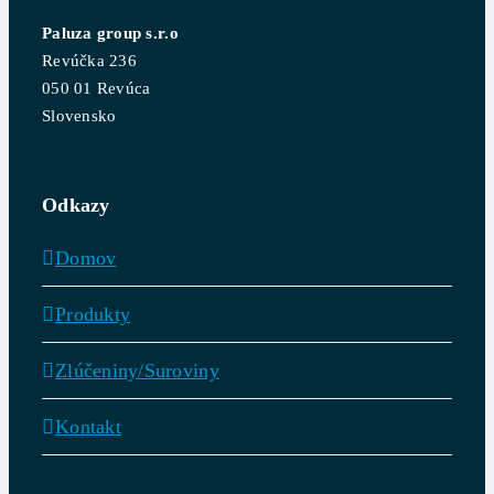
Paluza group s.r.o
Revúčka 236
050 01 Revúca
Slovensko
Odkazy
Domov
Produkty
Zlúčeniny/Suroviny
Kontakt