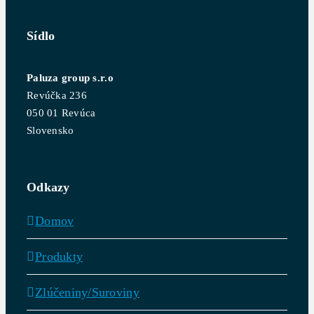
Sídlo
Paluza group s.r.o
Revúčka 236
050 01 Revúca
Slovensko
Odkazy
Domov
Produkty
Zlúčeniny/Suroviny