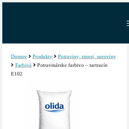
Skip
to
content
Domov
Produkty
Potraviny, zmesi, suroviny
Farbivá
Potravinárske farbivo – tartrazín
E102