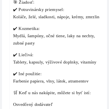
🎯 Žiadosť:
✔️ Potravinársky priemysel:
Koláče, želé, sladkosti, nápoje, krémy, zmrzlina
✔️ Kozmetika:
Mydlá, šampóny, očné tiene, laky na nechty,
zubné pasty
✔️ Liečivá:
Tablety, kapsuly, výživové doplnky, vitamíny
✔️ Iné použitie:
Farbenie papiera, vlny, látok, atramentov
🛒 Keď u nás nakúpite, môžete si byť istí:
Osvedčený dodávateľ