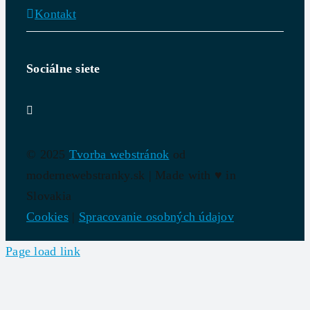
Kontakt
Sociálne siete
© 2025
Tvorba webstránok
od
modernewebstranky.sk | Made with
♥
in
Slovakia
Cookies
|
Spracovanie osobných údajov
Page load link