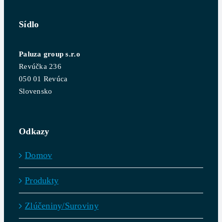
Sídlo
Paluza group s.r.o
Revúčka 236
050 01 Revúca
Slovensko
Odkazy
Domov
Produkty
Zlúčeniny/Suroviny