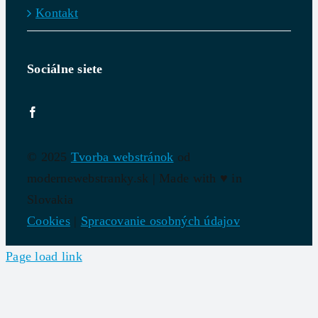
Kontakt
Sociálne siete
© 2025
Tvorba webstránok
od
modernewebstranky.sk | Made with
♥
in
Slovakia
Cookies
|
Spracovanie osobných údajov
Page load link