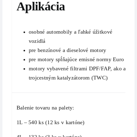
Aplikácia
osobné automobily a ľahké úžitkové
vozidlá
pre benzínové a dieselové motory
pre motory spĺňajúce emisné normy Euro 6
motory vybavené filtrami DPF/FAP, ako aj
trojcestným katalyzátorom (TWC)
Balenie tovaru na palety:
1L – 540 ks (12 ks v kartóne)
4L – 132 ks (3 ks v kartóne)