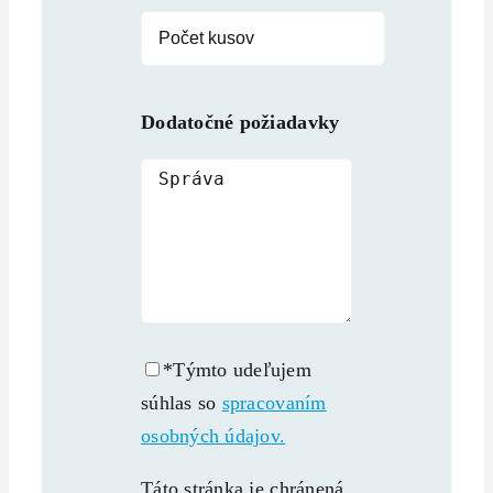
Dodatočné požiadavky
*Týmto udeľujem
súhlas so
spracovaním
osobných údajov.
Táto stránka je chránená