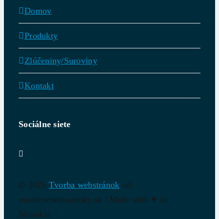
Domov
Produkty
Zlúčeniny/Suroviny
Kontakt
Sociálne siete
© 2025
Tvorba webstránok
od
modernewebstranky.sk | Made with
♥
in
Slovakia