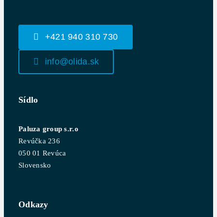
+421 940 310 730
info@olida.sk
Sídlo
Paluza group s.r.o
Revúčka 236
050 01 Revúca
Slovensko
Odkazy