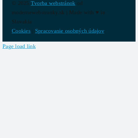
© 2025
Tvorba webstránok
od
modernewebstranky.sk | Made with
♥
in
Slovakia
Cookies
|
Spracovanie osobných údajov
Page load link