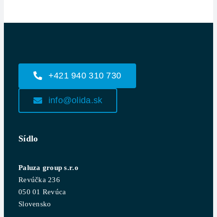
+421 940 310 730
info@olida.sk
Sídlo
Paluza group s.r.o
Revúčka 236
050 01 Revúca
Slovensko