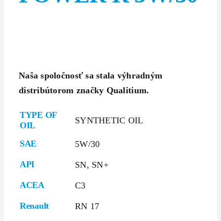
Naša spoločnosť sa stala výhradným
distribútorom značky Qualitium.
TYPE OF
SYNTHETIC OIL
OIL
SAE
5W/30
API
SN, SN+
ACEA
C3
Renault
RN 17