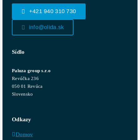
+421 940 310 730
info@olida.sk
Sídlo
Paluza group s.r.o
Revúčka 236
050 01 Revúca
Slovensko
Odkazy
Domov