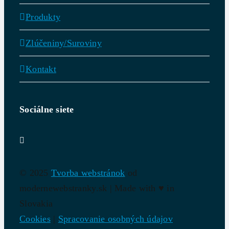
Produkty
Zlúčeniny/Suroviny
Kontakt
Sociálne siete
© 2025
Tvorba webstránok
od
modernewebstranky.sk | Made with
♥
in
Slovakia
Cookies
|
Spracovanie osobných údajov