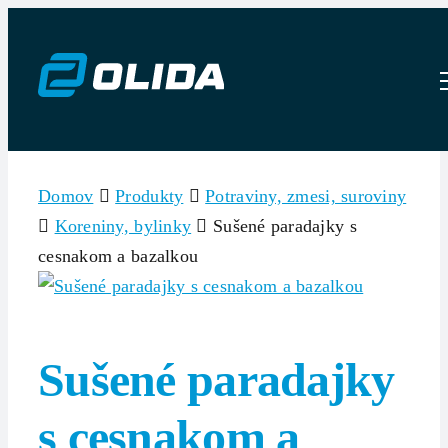
Skip
to
content
Domov
Produkty
Potraviny, zmesi, suroviny
Koreniny, bylinky
Sušené paradajky s
cesnakom a bazalkou
Sušené paradajky
s cesnakom a