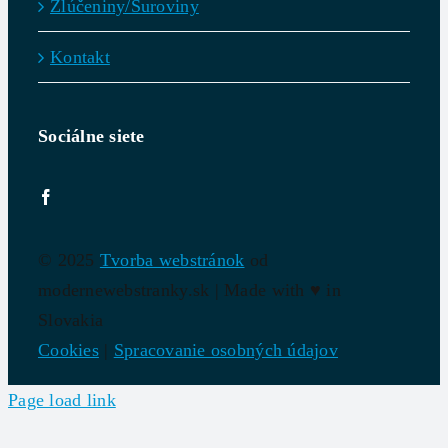
Zlúčeniny/Suroviny
Kontakt
Sociálne siete
© 2025
Tvorba webstránok
od
modernewebstranky.sk | Made with
♥
in
Slovakia
Cookies
|
Spracovanie osobných údajov
Page load link