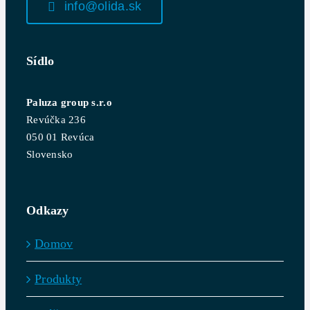
info@olida.sk
Sídlo
Paluza group s.r.o
Revúčka 236
050 01 Revúca
Slovensko
Odkazy
Domov
Produkty