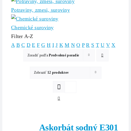
Potraviny, zmesi, suroviny
Chemické suroviny
Filter A-Z
A
B
C
D
E
F
G
H
I
J
K
M
N
O
P
R
S
T
U
V
X
Zoradiť podľa
Predvolené poradie
Zobraziť
12 produktov
Askorbát sodný E301