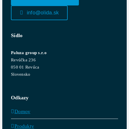
info@olida.sk
Sídlo
Paluza group s.r.o
Revúčka 236
050 01 Revúca
Slovensko
Odkazy
Domov
Produkty