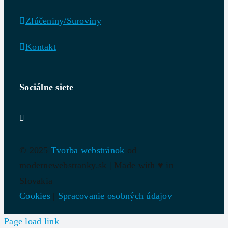
Zlúčeniny/Suroviny
Kontakt
Sociálne siete
© 2025
Tvorba webstránok
od
modernewebstranky.sk | Made with
♥
in
Slovakia
Cookies
|
Spracovanie osobných údajov
Page load link