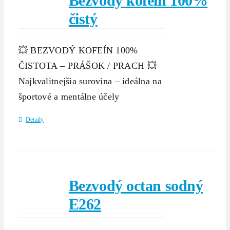
Bezvodý kofeín 100%
čistý
💥 BEZVODÝ KOFEÍN 100%
ČISTOTA – PRÁŠOK / PRACH 💥
Najkvalitnejšia surovina – ideálna na
športové a mentálne účely
Detaily
Bezvodý octan sodný
E262