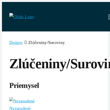
Skip
to
content
Domov
Zlúčeniny/Suroviny
Zlúčeniny/Surovi
Priemysel
Nezaradené